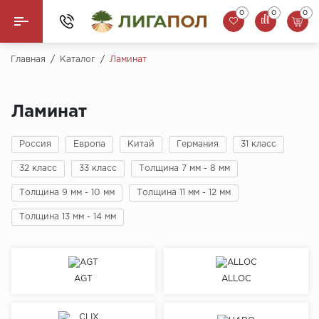
0
0
0
Назад
Главная
/
Каталог
/
Ламинат
Ламинат
Ламинат
Кварцвинил (LVT)
Россия
Европа
Китай
Германия
31 класс
Паркетная доска
32 класс
33 класс
Толщина 7 мм - 8 мм
SPC Ламинат
Толщина 9 мм - 10 мм
Толщина 11 мм - 12 мм
Инженерная доска
Толщина 13 мм - 14 мм
Плинтус
AGT
ALLOC
MSPC ламинат
Стеновые панели