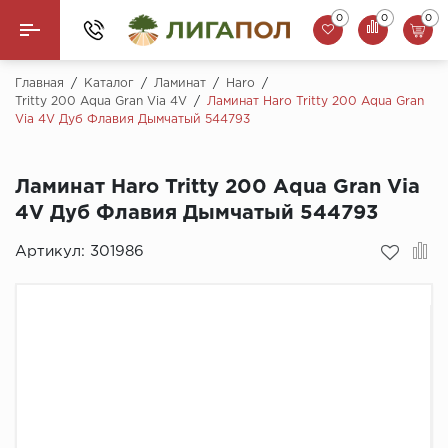
0
0
0
Назад
Главная
/
Каталог
/
Ламинат
/
Haro
/
Tritty 200 Aqua Gran Via 4V
/
Ламинат Haro Tritty 200 Aqua Gran
Via 4V Дуб Флавия Дымчатый 544793
Ламинат
Кварцвинил (LVT)
Ламинат Haro Tritty 200 Aqua Gran Via
4V Дуб Флавия Дымчатый 544793
Паркетная доска
Артикул:
301986
SPC Ламинат
Инженерная доска
Плинтус
MSPC ламинат
Стеновые панели