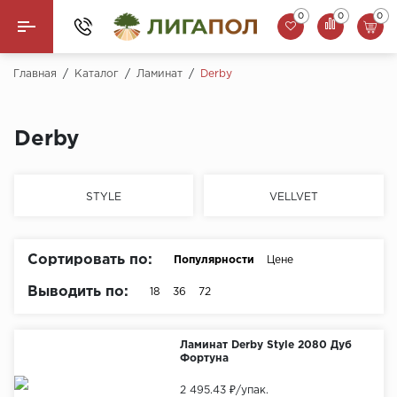
0
0
0
Назад
Главная
/
Каталог
/
Ламинат
/
Derby
Ламинат
Derby
Кварцвинил (LVT)
Паркетная доска
STYLE
VELLVET
SPC Ламинат
Сортировать по:
Популярности
Цене
Инженерная доска
Выводить по:
18
36
72
Плинтус
Ламинат Derby Style 2080 Дуб
MSPC ламинат
Фортуна
Стеновые панели
2 495.43 ₽
/упак.