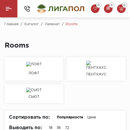
0
0
0
Назад
Главная
/
Каталог
/
Ламинат
/
Rooms
Ламинат
Rooms
Кварцвинил (LVT)
Паркетная доска
ЛОФТ
ПЕНТХАУС
SPC Ламинат
Инженерная доска
СЬЮТ
Плинтус
MSPC ламинат
Сортировать по:
Популярности
Цене
Стеновые панели
Выводить по:
18
36
72