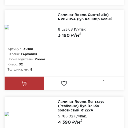
Химия
Ламинат Rooms Сьют(Suite)
RV828WA Дуб Кашмир белый
8 523.68 ₽
/упак.
2
3 190 ₽/м
Артикул:
301881
Страна:
Германия
Производитель:
Rooms
Класс:
32
Толщина, мм:
8
Ламинат Rooms Пентхаус
(Penthouse) Дуб Эльба
золотистый R1227А
5 786.02 ₽
/упак.
2
4 390 ₽/м