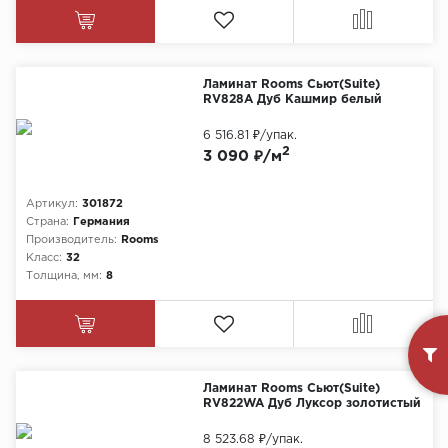
Ламинат Rooms Сьют(Suite)
RV828A Дуб Кашмир белый
6 516.81 ₽
/упак.
2
3 090 ₽/м
Артикул:
301872
Страна:
Германия
Производитель:
Rooms
Класс:
32
Толщина, мм:
8
Ламинат Rooms Сьют(Suite)
RV822WA Дуб Луксор золотистый
8 523.68 ₽
/упак.