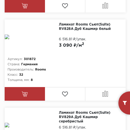
Ламинат Rooms Сьют(Suite)
RV828A Дуб Кашмир белый
6 516.81 ₽
/упак.
2
3 090 ₽/м
Артикул:
301872
Страна:
Германия
Производитель:
Rooms
Класс:
32
Толщина, мм:
8
Ламинат Rooms Сьют(Suite)
RV829A Дуб Кашмир
серебристый
6 516.81 ₽
/упак.