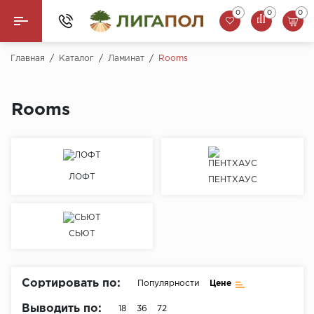
0
0
0
Назад
Главная
/
Каталог
/
Ламинат
/
Rooms
Ламинат
Rooms
Кварцвинил (LVT)
Паркетная доска
ЛОФТ
ПЕНТХАУС
SPC Ламинат
Инженерная доска
СЬЮТ
Плинтус
MSPC ламинат
Сортировать по:
Популярности
Цене
Стеновые панели
Выводить по:
18
36
72