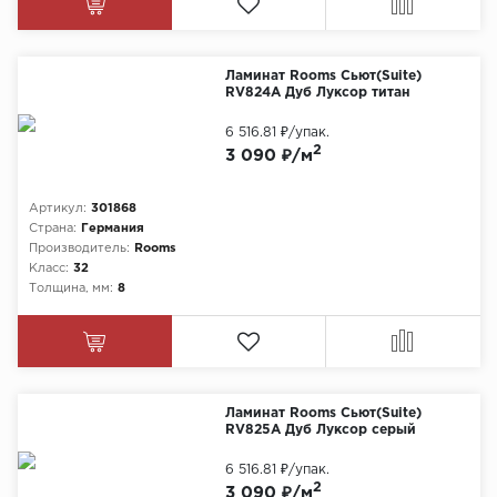
Ламинат Rooms Сьют(Suite)
RV824A Дуб Луксор титан
6 516.81 ₽
/упак.
2
3 090 ₽/м
Артикул:
301868
Страна:
Германия
Производитель:
Rooms
Класс:
32
Толщина, мм:
8
Ламинат Rooms Сьют(Suite)
RV825A Дуб Луксор серый
6 516.81 ₽
/упак.
2
3 090 ₽/м