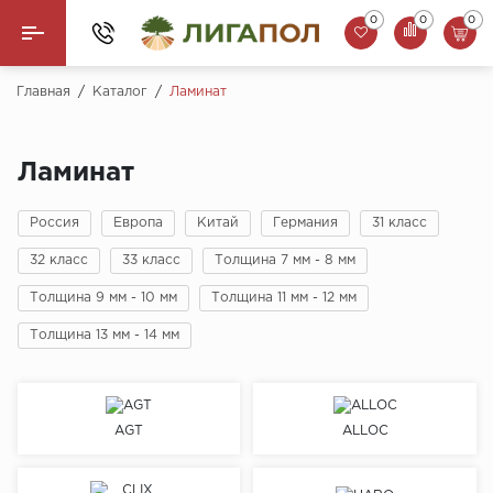
0
0
0
Назад
Главная
/
Каталог
/
Ламинат
Ламинат
Ламинат
Кварцвинил (LVT)
Россия
Европа
Китай
Германия
31 класс
Паркетная доска
32 класс
33 класс
Толщина 7 мм - 8 мм
SPC Ламинат
Толщина 9 мм - 10 мм
Толщина 11 мм - 12 мм
Инженерная доска
Толщина 13 мм - 14 мм
Плинтус
AGT
ALLOC
MSPC ламинат
Стеновые панели