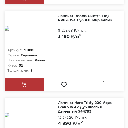
Ламинат Rooms Сьют(Suite)
RV828WA Дуб Кашмир белый
8 523.68 ₽
/упак.
2
3 190 ₽/м
Артикул:
301881
Страна:
Германия
Производитель:
Rooms
Класс:
32
Толщина, мм:
8
Ламинат Haro Tritty 200 Aqua
Gran Via 4V Дуб Флавия
Дымчатый 544793
13 373.20 ₽
/упак.
2
4 990 ₽/м