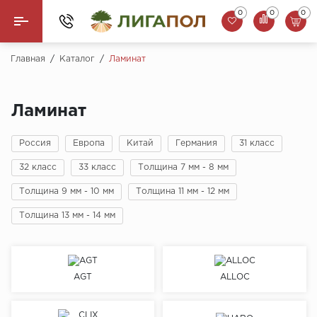
0
0
0
Назад
Главная
/
Каталог
/
Ламинат
Ламинат
Ламинат
Кварцвинил (LVT)
Россия
Европа
Китай
Германия
31 класс
Паркетная доска
32 класс
33 класс
Толщина 7 мм - 8 мм
SPC Ламинат
Толщина 9 мм - 10 мм
Толщина 11 мм - 12 мм
Инженерная доска
Толщина 13 мм - 14 мм
Плинтус
AGT
ALLOC
MSPC ламинат
Стеновые панели