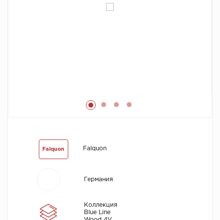
Химия
Falquon
Falquon
Германия
Коллекция
Blue Line
Wood 4V