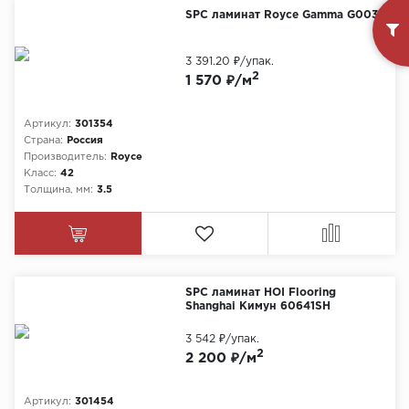
SPC ламинат Royce Gamma G003
3 391.20 ₽
/упак.
2
1 570 ₽/м
Артикул:
301354
Страна:
Россия
Производитель:
Royce
Класс:
42
Толщина, мм:
3.5
SPC ламинат HOI Flooring
Shanghai Кимун 60641SH
3 542 ₽
/упак.
2
2 200 ₽/м
Артикул:
301454