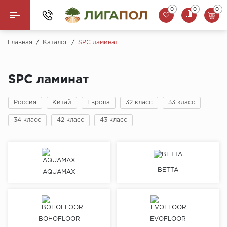
0
0
0
Назад
Главная
/
Каталог
/
SPC ламинат
Ламинат
SPC ламинат
Кварцвинил (LVT)
Россия
Китай
Европа
32 класс
33 класс
Паркетная доска
34 класс
42 класс
43 класс
SPC Ламинат
Инженерная доска
BETTA
AQUAMAX
Плинтус
MSPC ламинат
BOHOFLOOR
EVOFLOOR
Стеновые панели