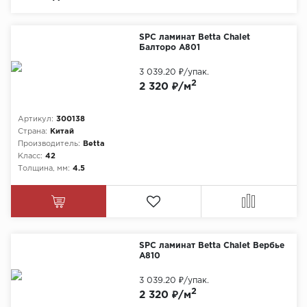
Химия
SPC ламинат Betta Chalet
Балторо A801
3 039.20 ₽
/упак.
2
2 320 ₽/м
Артикул:
300138
Страна:
Китай
Производитель:
Betta
Класс:
42
Толщина, мм:
4.5
SPC ламинат Betta Chalet Вербье
A810
3 039.20 ₽
/упак.
2
2 320 ₽/м