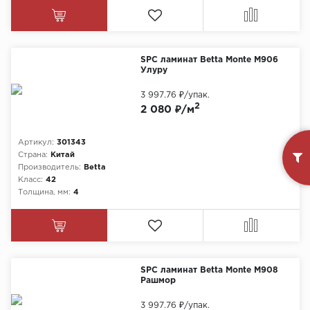
SPC ламинат Betta Monte M906
Улуру
3 997.76 ₽
/упак.
2
2 080 ₽/м
Артикул:
301343
Страна:
Китай
Производитель:
Betta
Класс:
42
Толщина, мм:
4
SPC ламинат Betta Monte M908
Рашмор
3 997.76 ₽
/упак.