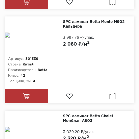
SPC ламинат Betta Monte M902
Кальдера
3 997.76 ₽
/упак.
2
2 080 ₽/м
Артикул:
301339
Страна:
Китай
Производитель:
Betta
Класс:
42
Толщина, мм:
4
SPC ламинат Betta Chalet
Монблан A803
3 039.20 ₽
/упак.
2
2 320 ₽/м