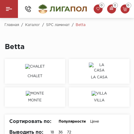
0
0
0
Назад
Главная
/
Каталог
/
SPC ламинат
/
Betta
Ламинат
Betta
Кварцвинил (LVT)
Паркетная доска
CHALET
SPC Ламинат
LA CASA
Инженерная доска
MONTE
VILLA
Плинтус
MSPC ламинат
Сортировать по:
Популярности
Цене
Стеновые панели
Выводить по:
18
36
72