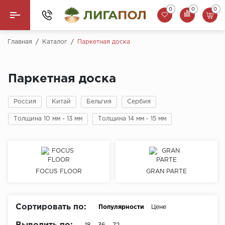
0
0
0
Назад
Главная
/
Каталог
/
Паркетная доска
Ламинат
Паркетная доска
Кварцвинил (LVT)
Россия
Китай
Бельгия
Сербия
Паркетная доска
Толщина 10 мм - 13 мм
Толщина 14 мм - 15 мм
SPC Ламинат
Инженерная доска
FOCUS FLOOR
GRAN PARTE
Плинтус
MSPC ламинат
Сортировать по:
Популярности
Цене
Стеновые панели