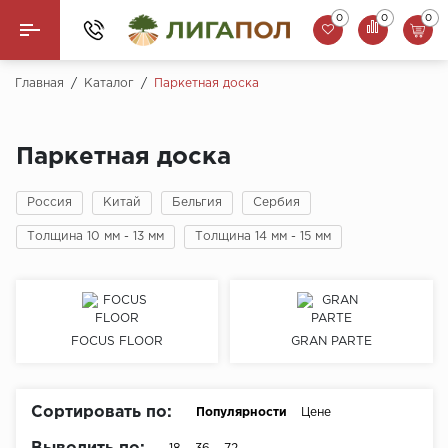
0
0
0
Назад
Главная
/
Каталог
/
Паркетная доска
Ламинат
Паркетная доска
Кварцвинил (LVT)
Россия
Китай
Бельгия
Сербия
Паркетная доска
Толщина 10 мм - 13 мм
Толщина 14 мм - 15 мм
SPC Ламинат
Инженерная доска
FOCUS FLOOR
GRAN PARTE
Плинтус
MSPC ламинат
Сортировать по:
Популярности
Цене
Стеновые панели