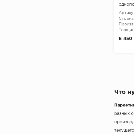
однопо
Артику
Страна
Произв
Толщина
6 450
Что н
Паркетн
разных с
производ
текущего