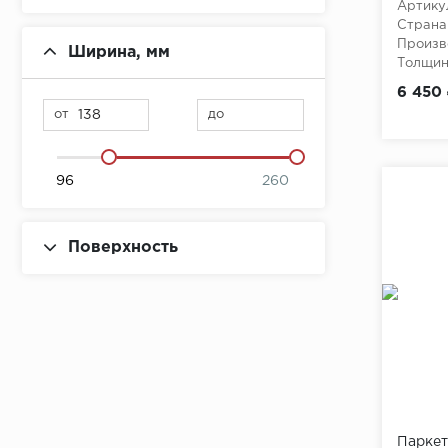
Артику
Серо-розовый
Страна
Произв
Ширина, мм
Серый
Толщина
6 450
Темно-коричневый
от
до
Черный
Коричневый
96
260
Поверхность
Паркет