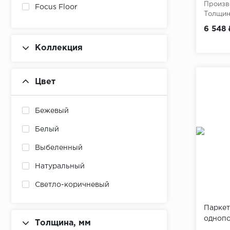
Произв
Focus Floor
Толщина
6 548 
Коллекция
Цвет
Бежевый
Белый
Выбеленный
Натуральный
Светло-коричневый
Светло-серый
Паркет
одноп
Серо-коричневый
Толщина, мм