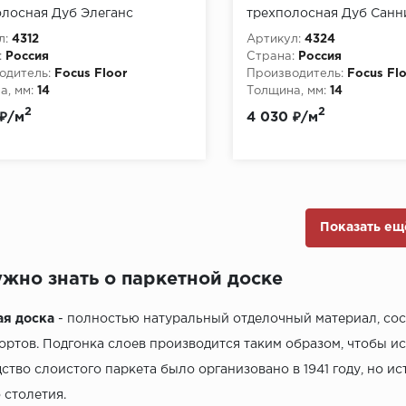
лосная Дуб Элеганс
трехполосная Дуб Санн
л:
4312
Артикул:
4324
:
Россия
Страна:
Россия
одитель:
Focus Floor
Производитель:
Focus Fl
, мм:
14
Толщина, мм:
14
2
2
 ₽/м
4 030 ₽/м
Показать ещ
ужно знать о паркетной доске
ая доска
- полностью натуральный отделочный материал, сос
ортов. Подгонка слоев производится таким образом, чтобы и
ство слоистого паркета было организовано в 1941 году, но и
 столетия.