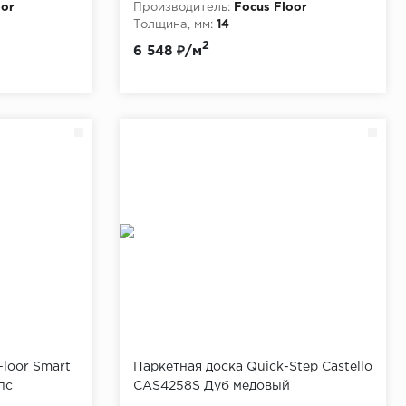
oor
Производитель:
Focus Floor
Толщина, мм:
14
2
6 548 ₽/м
Floor Smart
Паркетная доска Quick-Step Castello
пс
CAS4258S Дуб медовый
промасленный