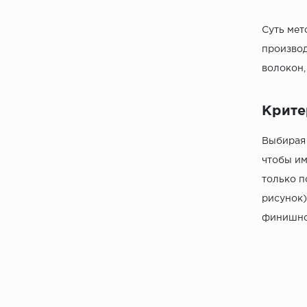
Суть мет
производ
волокон,
Крите
Выбирая 
чтобы им
только п
рисунок)
финишное