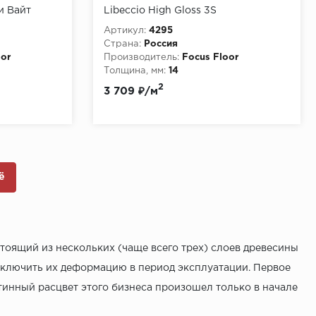
и Вайт
Libeccio High Gloss 3S
Артикул:
4295
Страна:
Россия
oor
Производитель:
Focus Floor
Толщина, мм:
14
2
3 709 ₽/м
ё
тоящий из нескольких (чаще всего трех) слоев древесины
сключить их деформацию в период эксплуатации. Первое
стинный расцвет этого бизнеса произошел только в начале