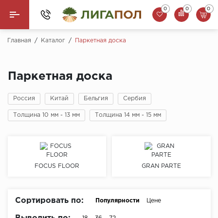
0
0
0
Назад
Главная
/
Каталог
/
Паркетная доска
Ламинат
Паркетная доска
Кварцвинил (LVT)
Россия
Китай
Бельгия
Сербия
Паркетная доска
Толщина 10 мм - 13 мм
Толщина 14 мм - 15 мм
SPC Ламинат
Инженерная доска
FOCUS FLOOR
GRAN PARTE
Плинтус
MSPC ламинат
Сортировать по:
Популярности
Цене
Стеновые панели