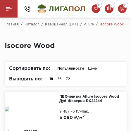
0
0
0
Назад
Главная
/
Каталог
/
Кварцвинил (LVT)
/
Allure
/
Isocore Wood
Ламинат
Isocore Wood
Кварцвинил (LVT)
Паркетная доска
Сортировать по:
Популярности
Цене
SPC Ламинат
Выводить по:
18
36
72
Инженерная доска
ПВХ-плитка Allure Isocore Wood
Дуб Живерни RX22244
Плинтус
9 487.76 ₽
/упак.
MSPC ламинат
2
5 090 ₽/м
Стеновые панели