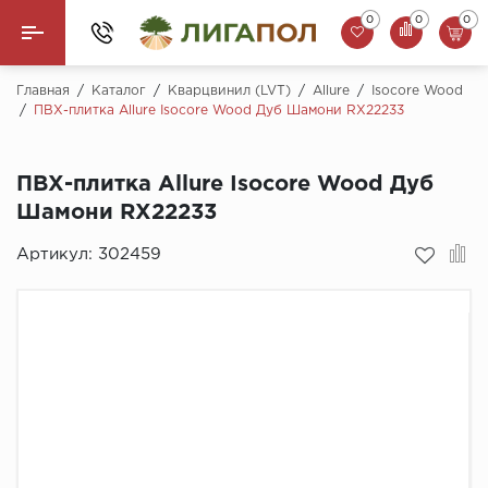
0
0
0
Назад
Главная
/
Каталог
/
Кварцвинил (LVT)
/
Allure
/
Isocore Wood
/
ПВХ-плитка Allure Isocore Wood Дуб Шамони RX22233
Ламинат
ПВХ-плитка Allure Isocore Wood Дуб
Кварцвинил (LVT)
Шамони RX22233
Паркетная доска
Артикул:
302459
SPC Ламинат
Инженерная доска
Плинтус
MSPC ламинат
Стеновые панели