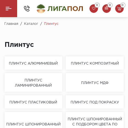
0
0
0
Назад
Главная
/
Каталог
/
Плинтус
Ламинат
Плинтус
Кварцвинил (LVT)
Паркетная доска
ПЛИНТУС АЛЮМИНИЕВЫЙ
ПЛИНТУС КОМПОЗИТНЫЙ
SPC Ламинат
ПЛИНТУС
ПЛИНТУС МДФ
ЛАМИНИРОВАННЫЙ
Инженерная доска
Плинтус
ПЛИНТУС ПЛАСТИКОВЫЙ
ПЛИНТУС ПОД ПОКРАСКУ
MSPC ламинат
ПЛИНТУС ШПОНИРОВАННЫЙ
ПЛИНТУС ШПОНИРОВАННЫЙ
С ПОДБОРОМ ЦВЕТА ПО
Стеновые панели