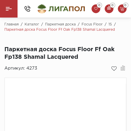
0
0
0
Назад
Главная
/
Каталог
/
Паркетная доска
/
Focus Floor
/
1S
/
Паркетная доска Focus Floor Ff Oak Fp138 Shamal Lacquered
Ламинат
Паркетная доска Focus Floor Ff Oak
Кварцвинил (LVT)
Fp138 Shamal Lacquered
Паркетная доска
Артикул:
4273
SPC Ламинат
Инженерная доска
Плинтус
MSPC ламинат
Стеновые панели