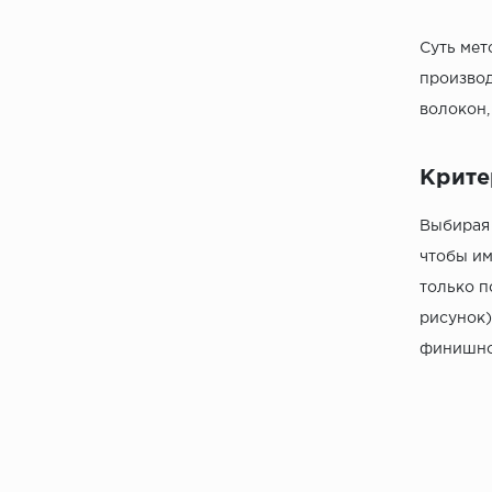
Суть мет
производ
волокон,
Крите
Выбирая 
чтобы им
только п
рисунок)
финишное