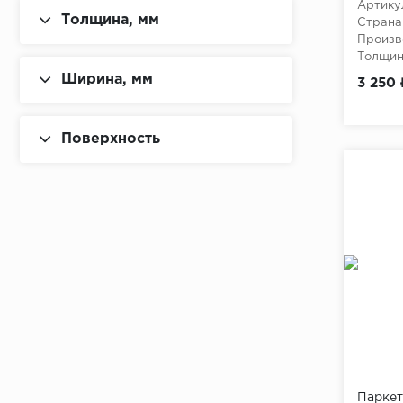
Артику
Серо-коричневый
Толщина, мм
Страна
Произв
Серо-розовый
Толщина
Ширина, мм
3 250 
Серый
Темно-коричневый
Поверхность
Черный
Коричневый
Паркет