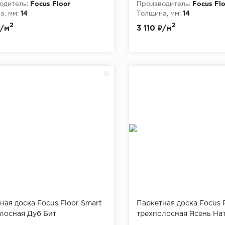
одитель:
Focus Floor
Производитель:
Focus Fl
, мм:
14
Толщина, мм:
14
2
2
₽/м
3 110 ₽/м
ная доска Focus Floor Smart
Паркетная доска Focus 
лосная Дуб Бит
трехполосная Ясень На