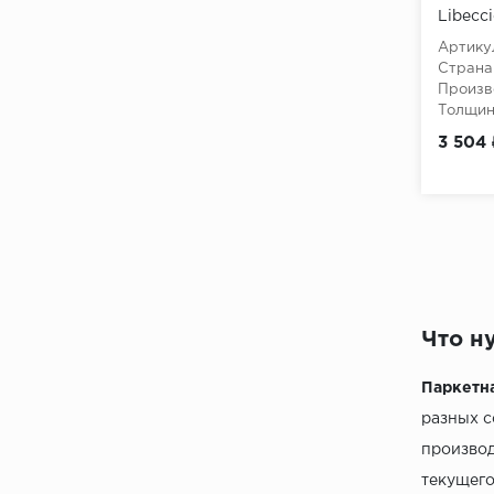
Libecc
Артику
Страна
Произв
Толщина
3 504 
Что н
Паркетн
разных с
производ
текущего