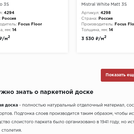
io 3S
Mistral White Matt 3S
л:
4294
Артикул:
4298
:
Россия
Страна:
Россия
одитель:
Focus Floor
Производитель:
Focus Fl
, мм:
14
Толщина, мм:
14
2
2
₽/м
3 530 ₽/м
Показать ещ
ужно знать о паркетной доске
ая доска
- полностью натуральный отделочный материал, сос
ортов. Подгонка слоев производится таким образом, чтобы и
ство слоистого паркета было организовано в 1941 году, но и
 столетия.