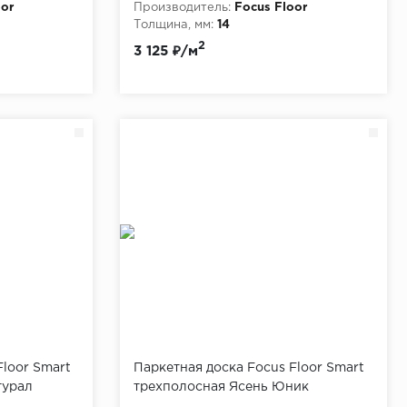
oor
Производитель:
Focus Floor
Толщина, мм:
14
2
3 125 ₽/м
Floor Smart
Паркетная доска Focus Floor Smart
турал
трехполосная Ясень Юник