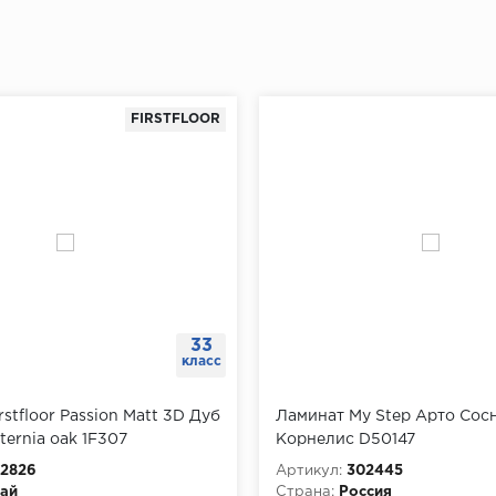
FIRSTFLOOR
33
класс
rstfloor Passion Matt 3D Дуб
Ламинат My Step Арто Сос
ternia oak 1F307
Корнелис D50147
2826
Артикул:
302445
ай
Страна:
Россия