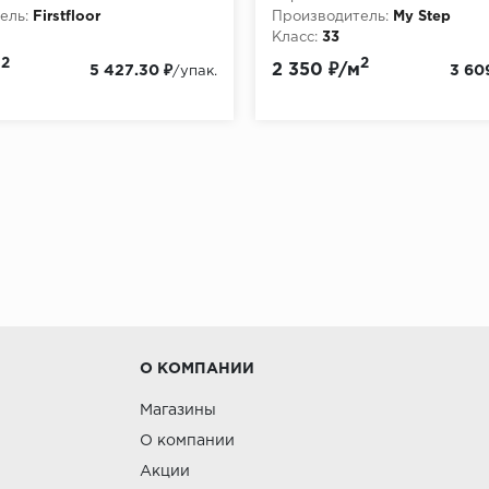
ель:
Firstfloor
Производитель:
My Step
Класс:
33
:
8
Толщина, мм:
10
2
2
м
2 350 ₽/м
5 427.30 ₽
3 60
/упак.
О КОМПАНИИ
Магазины
О компании
Акции