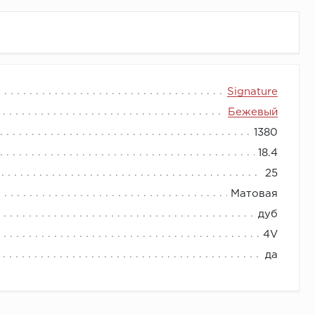
Signature
Бежевый
1380
18.4
25
Матовая
дуб
4V
да