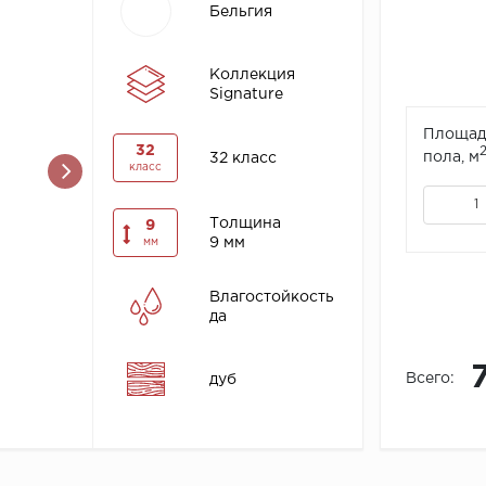
Бельгия
Коллекция
Signature
Площад
32
пола, м
32 класс
класс
Толщина
9
9 мм
мм
Влагостойкость
да
Всего:
дуб