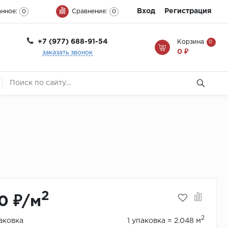
Вход
Регистрация
нное:
Сравнение:
0
0
+7 (977) 688-91-54
Корзина
0
0 ₽
заказать звонок
2
0 ₽/м
2
паковка
1 упаковка = 2.048 м