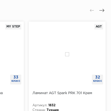
MY STEP
AGT
33
32
класс
класс
на
Ламинат AGT Spark PRK 701 Крем
Артикул:
1832
Страна:
Турция