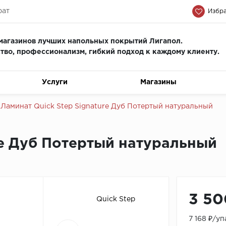
рат
Избра
магазинов лучших напольных покрытий Лигапол.
тво, профессионализм, гиб
кий подход к каждому клиенту.
Услуги
Магазины
Ламинат Quick Step Signature Дуб Потертый натуральный
re Дуб Потертый натуральный
3 50
Quick Step
7 168 ₽/у