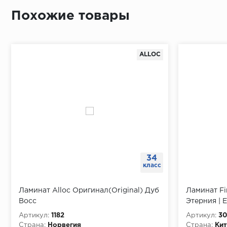
Похожие товары
ALLOC
34
класс
Ламинат Alloc Оригинал(Original) Дуб
Ламинат Fi
Восс
Этерния | E
Артикул:
1182
Артикул:
30
Страна:
Норвегия
Страна:
Кит