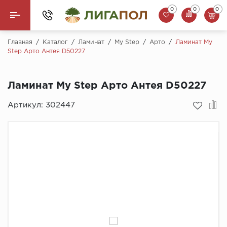
0
0
0
Назад
Главная
/
Каталог
/
Ламинат
/
My Step
/
Арто
/
Ламинат My
Step Арто Антея D50227
Ламинат
Ламинат My Step Арто Антея D50227
Кварцвинил (LVT)
Артикул:
302447
Паркетная доска
SPC Ламинат
Инженерная доска
Плинтус
MSPC ламинат
Стеновые панели