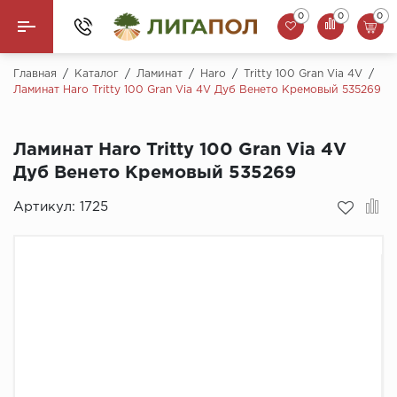
0
0
0
Назад
Главная
/
Каталог
/
Ламинат
/
Haro
/
Tritty 100 Gran Via 4V
/
Ламинат Haro Tritty 100 Gran Via 4V Дуб Венето Кремовый 535269
Ламинат
Ламинат Haro Tritty 100 Gran Via 4V
Кварцвинил (LVT)
Дуб Венето Кремовый 535269
Паркетная доска
Артикул:
1725
SPC Ламинат
Инженерная доска
Плинтус
MSPC ламинат
Стеновые панели