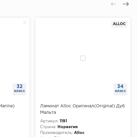
ALLOC
32
34
класс
класс
arine)
Ламинат Alloc Оригинал(Original) Дуб
Мальта
Артикул:
1191
Страна:
Норвегия
Производитель:
Alloc