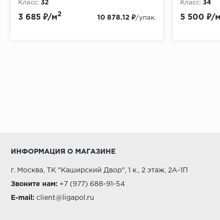
Класс:
32
Класс:
34
Толщина, мм:
9.5
Толщина, мм
2
3 685 ₽/м
5 500 ₽/
10 878.12 ₽
/упак.
ИНФОРМАЦИЯ О МАГАЗИНЕ
г. Москва, ТК "Каширский Двор", 1 к., 2 этаж, 2А-1П
Звоните нам:
+7 (977) 688-91-54
E-mail:
client@ligapol.ru