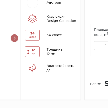
Австрия
Коллекция
Design Collection
Площад
34
пола, м
34 класс
класс
Толщина
12
12 мм
мм
Влагостойкость
да
Всего: