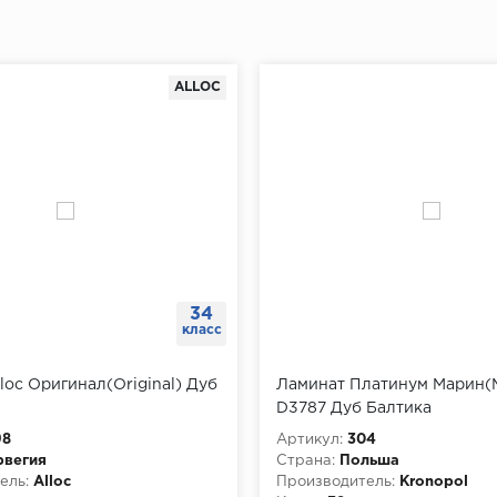
ALLOC
34
класс
loc Оригинал(Original) Дуб
Ламинат Платинум Марин(M
D3787 Дуб Балтика
98
Артикул:
304
рвегия
Страна:
Польша
ель:
Alloc
Производитель:
Kronopol