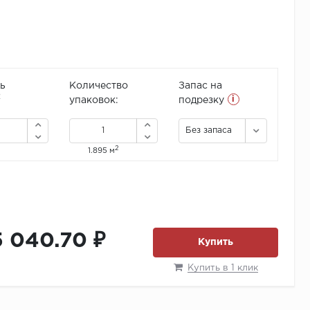
ь
Количество
Запас на
i
2
упаковок:
подрезку
Без запаса
2
1.895 м
5 040.70 ₽
Купить
Купить в 1 клик