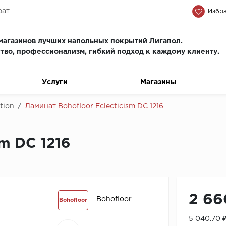
рат
Избра
магазинов лучших напольных покрытий Лигапол.
тво, профессионализм, гиб
кий подход к каждому клиенту.
Услуги
Магазины
tion
/
Ламинат Bohofloor Eclecticism DC 1216
sm DC 1216
2 66
Bohofloor
Bohofloor
5 040.70 