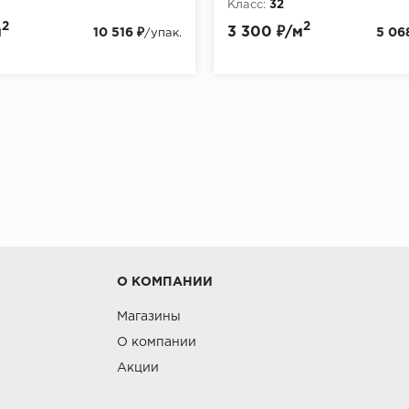
Класс:
32
:
11
Толщина, мм:
10
2
2
м
3 300 ₽/м
10 516 ₽
5 06
/упак.
О КОМПАНИИ
Магазины
О компании
Акции