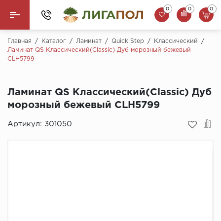
0
0
0
Назад
Главная
/
Каталог
/
Ламинат
/
Quick Step
/
Классический
/
Ламинат QS Классический(Classic) Дуб морозный бежевый
CLH5799
Ламинат
Кварцвинил (LVT)
Ламинат QS Классический(Classic) Дуб
морозный бежевый CLH5799
Паркетная доска
Артикул:
301050
SPC Ламинат
Инженерная доска
Плинтус
MSPC ламинат
Стеновые панели