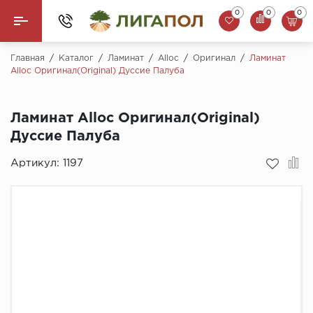
0
0
0
Назад
Главная
/
Каталог
/
Ламинат
/
Alloc
/
Оригинал
/
Ламинат
Alloc Оригинал(Original) Дуссие Палуба
Ламинат
Ламинат Alloc Оригинал(Original)
Кварцвинил (LVT)
Дуссие Палуба
Паркетная доска
Артикул:
1197
SPC Ламинат
Инженерная доска
Плинтус
MSPC ламинат
Стеновые панели