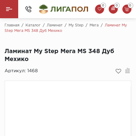
0
0
0
Назад
Главная
/
Каталог
/
Ламинат
/
My Step
/
Мега
/
Ламинат My
Step Мега MS 348 Дуб Мехико
Ламинат
Ламинат My Step Мега MS 348 Дуб
Кварцвинил (LVT)
Мехико
Паркетная доска
Артикул:
1468
SPC Ламинат
Инженерная доска
Плинтус
MSPC ламинат
Стеновые панели