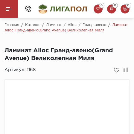
0
0
0
Назад
Главная
/
Каталог
/
Ламинат
/
Alloc
/
Гранд-авеню
/
Ламинат
Alloc Гранд-авеню(Grand Avenue) Великолепная Миля
Ламинат
Ламинат Alloc Гранд-авеню(Grand
Кварцвинил (LVT)
Avenue) Великолепная Миля
Паркетная доска
Артикул:
1168
SPC Ламинат
Инженерная доска
Плинтус
MSPC ламинат
Стеновые панели