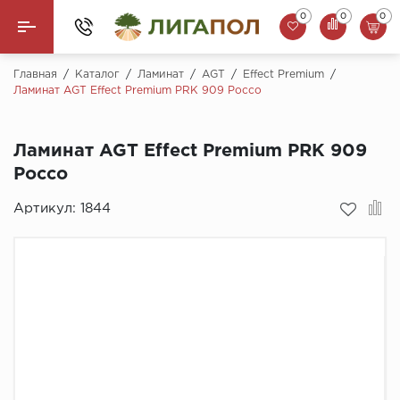
0
0
0
Назад
Главная
/
Каталог
/
Ламинат
/
AGT
/
Effect Premium
/
Ламинат AGT Effect Premium PRK 909 Россо
Ламинат
Ламинат AGT Effect Premium PRK 909
Кварцвинил (LVT)
Россо
Паркетная доска
Артикул:
1844
SPC Ламинат
Инженерная доска
Плинтус
MSPC ламинат
Стеновые панели