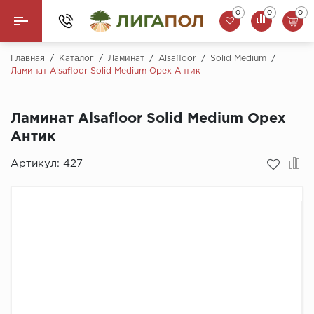
0
0
0
Назад
Главная
/
Каталог
/
Ламинат
/
Alsafloor
/
Solid Medium
/
Ламинат Alsafloor Solid Medium Орех Антик
Ламинат
Ламинат Alsafloor Solid Medium Орех
Кварцвинил (LVT)
Антик
Паркетная доска
Артикул:
427
SPC Ламинат
Инженерная доска
Плинтус
MSPC ламинат
Стеновые панели