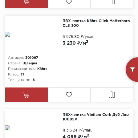
ПВХ-плитка Kährs Click Matterhorn
CLS 300
6 976.80 ₽
/упак.
2
3 230 ₽/м
Артикул:
301097
Страна:
Щвеция
Производитель:
Kährs
Класс:
31
Толщина, мм:
5
ПВХ-плитка Vinilam Cork Дуб Лир
10085V
11 313.24 ₽
/упак.
2
4 099 ₽/м