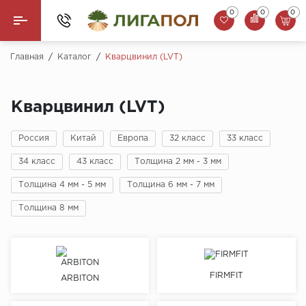
0
0
0
Назад
Главная
/
Каталог
/
Кварцвинил (LVT)
Ламинат
Кварцвинил (LVT)
Кварцвинил (LVT)
Россия
Китай
Европа
32 класс
33 класс
Паркетная доска
34 класс
43 класс
Толщина 2 мм - 3 мм
SPC Ламинат
Толщина 4 мм - 5 мм
Толщина 6 мм - 7 мм
Инженерная доска
Толщина 8 мм
Плинтус
MSPC ламинат
FIRMFIT
ARBITON
Стеновые панели