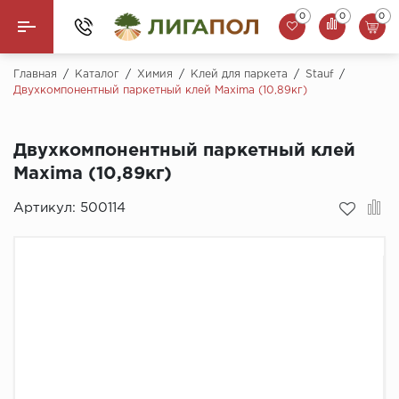
0
0
0
Назад
Главная
/
Каталог
/
Химия
/
Клей для паркета
/
Stauf
/
Двухкомпонентный паркетный клей Maxima (10,89кг)
Ламинат
Двухкомпонентный паркетный клей
Кварцвинил (LVT)
Maxima (10,89кг)
Паркетная доска
Артикул:
500114
SPC Ламинат
Инженерная доска
Плинтус
MSPC ламинат
Стеновые панели