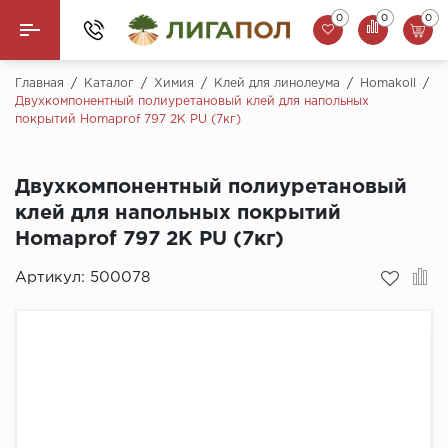
0
0
0
Назад
Главная
/
Каталог
/
Химия
/
Клей для линолеума
/
Homakoll
/
Двухкомпонентный полиуретановый клей для напольных
покрытий Homaprof 797 2K PU (7кг)
Ламинат
Кварцвинил (LVT)
Двухкомпонентный полиуретановый
клей для напольных покрытий
Паркетная доска
Homaprof 797 2K PU (7кг)
SPC Ламинат
Артикул:
500078
Инженерная доска
Плинтус
MSPC ламинат
Стеновые панели