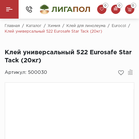
0
0
0
Назад
Главная
/
Каталог
/
Химия
/
Клей для линолеума
/
Eurocol
/
Клей универсальный 522 Eurosafe Star Tack (20кг)
Ламинат
Клей универсальный 522 Eurosafe Star
Кварцвинил (LVT)
Tack (20кг)
Паркетная доска
Артикул:
500030
SPC Ламинат
Инженерная доска
Плинтус
MSPC ламинат
Стеновые панели