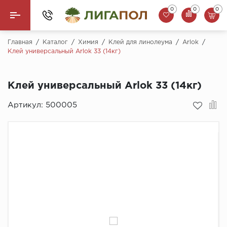
0
0
0
Назад
Главная
/
Каталог
/
Химия
/
Клей для линолеума
/
Arlok
/
Клей универсальный Arlok 33 (14кг)
Ламинат
Клей универсальный Arlok 33 (14кг)
Кварцвинил (LVT)
Артикул:
500005
Паркетная доска
SPC Ламинат
Инженерная доска
Плинтус
MSPC ламинат
Стеновые панели