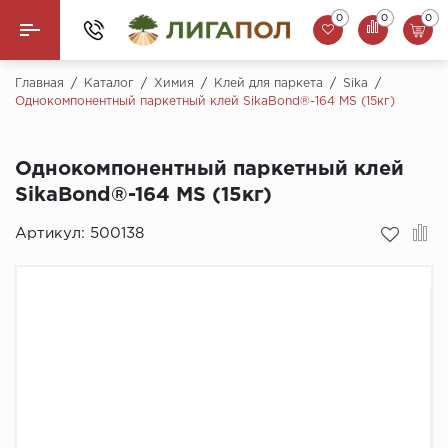
0
0
0
Назад
Главная
/
Каталог
/
Химия
/
Клей для паркета
/
Sika
/
Однокомпонентный паркетный клей SikaBond®-164 MS (15кг)
Ламинат
Однокомпонентный паркетный клей
Кварцвинил (LVT)
SikaBond®-164 MS (15кг)
Паркетная доска
Артикул:
500138
SPC Ламинат
Инженерная доска
Плинтус
MSPC ламинат
Стеновые панели