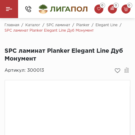
0
0
0
Назад
Главная
/
Каталог
/
SPC ламинат
/
Planker
/
Elegant Line
/
SPC ламинат Planker Elegant Line Дуб Монумент
Ламинат
SPC ламинат Planker Elegant Line Дуб
Кварцвинил (LVT)
Монумент
Паркетная доска
Артикул:
300013
SPC Ламинат
Инженерная доска
Плинтус
MSPC ламинат
Стеновые панели