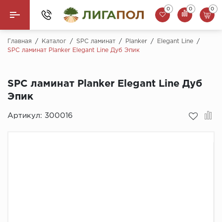
0
0
0
Назад
Главная
/
Каталог
/
SPC ламинат
/
Planker
/
Elegant Line
/
SPC ламинат Planker Elegant Line Дуб Эпик
Ламинат
SPC ламинат Planker Elegant Line Дуб
Кварцвинил (LVT)
Эпик
Паркетная доска
Артикул:
300016
SPC Ламинат
Инженерная доска
Плинтус
MSPC ламинат
Стеновые панели