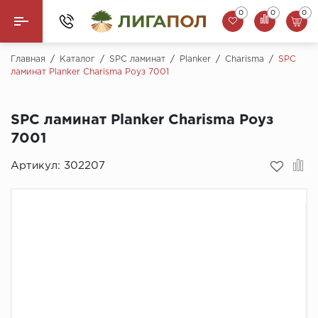
0
0
0
Назад
Главная
/
Каталог
/
SPC ламинат
/
Planker
/
Charisma
/
SPC
ламинат Planker Charisma Роуз 7001
Ламинат
SPC ламинат Planker Charisma Роуз
Кварцвинил (LVT)
7001
Паркетная доска
Артикул:
302207
SPC Ламинат
Инженерная доска
Плинтус
MSPC ламинат
Стеновые панели