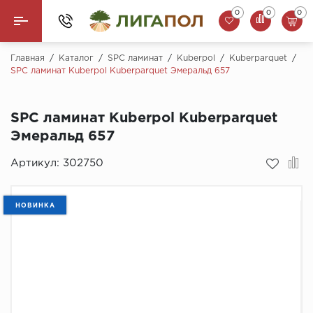
0
0
0
Назад
Главная
/
Каталог
/
SPC ламинат
/
Kuberpol
/
Kuberparquet
/
SPC ламинат Kuberpol Kuberparquet Эмеральд 657
Ламинат
SPC ламинат Kuberpol Kuberparquet
Кварцвинил (LVT)
Эмеральд 657
Паркетная доска
Артикул:
302750
SPC Ламинат
НОВИНКА
Инженерная доска
Плинтус
MSPC ламинат
Стеновые панели