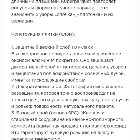
длинными плашками, Kuberparquet повторяет
рисунок и формат штучного паркета — это
знаменитые узоры «ёлочка», «плетенка» и их
вариации.
Конструкция плитки (слои):
1. Защитный верхний слой (UV-лак):
Высокопрочное полиуретановое или усиленное
оксидом алюминия покрытие. Оно защищает
декоративный слой от истирания, царапин, ударов
и выцветания под воздействием солнечных лучей.
Имеет антискользящие свойства.
2. Декоративный слой: Фотография высочайшего
разрешения, которая точно воспроизводит не
только цвет, но и уникальную текстуру, поры, сучки
и рельеф поверхности натурального паркета.
3. Базовый слой (основа SPC): Жесткая и
стабильная сердцевина из каменно-полимерного
композита (каменная крошка + поливинилхлорид).
Это гарантирует нулевую реакцию на влагу и
перепады температур.