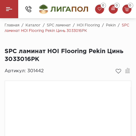
0
0
0
Назад
Главная
/
Каталог
/
SPC ламинат
/
HOI Flooring
/
Pekin
/
SPC
ламинат HOI Flooring Pekin Цинь 3033016PK
Ламинат
SPC ламинат HOI Flooring Pekin Цинь
Кварцвинил (LVT)
3033016PK
Паркетная доска
Артикул:
301442
SPC Ламинат
Инженерная доска
Плинтус
MSPC ламинат
Стеновые панели