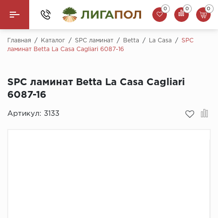
0
0
0
Назад
Главная
/
Каталог
/
SPC ламинат
/
Betta
/
La Casa
/
SPC
ламинат Betta La Casa Cagliari 6087-16
Ламинат
SPC ламинат Betta La Casa Cagliari
Кварцвинил (LVT)
6087-16
Паркетная доска
Артикул:
3133
SPC Ламинат
Инженерная доска
Плинтус
MSPC ламинат
Стеновые панели