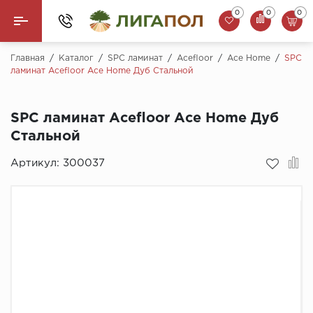
0
0
0
Назад
Главная
/
Каталог
/
SPC ламинат
/
Acefloor
/
Ace Home
/
SPC
ламинат Acefloor Ace Home Дуб Стальной
Ламинат
SPC ламинат Acefloor Ace Home Дуб
Кварцвинил (LVT)
Стальной
Паркетная доска
Артикул:
300037
SPC Ламинат
Инженерная доска
Плинтус
MSPC ламинат
Стеновые панели