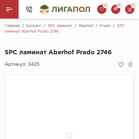
0
0
0
Назад
Главная
/
Каталог
/
SPC ламинат
/
Aberhof
/
Prado
/
SPC
ламинат Aberhof Prado 2746
Ламинат
SPC ламинат Aberhof Prado 2746
Кварцвинил (LVT)
Артикул:
3425
Паркетная доска
SPC Ламинат
Инженерная доска
Плинтус
MSPC ламинат
Стеновые панели