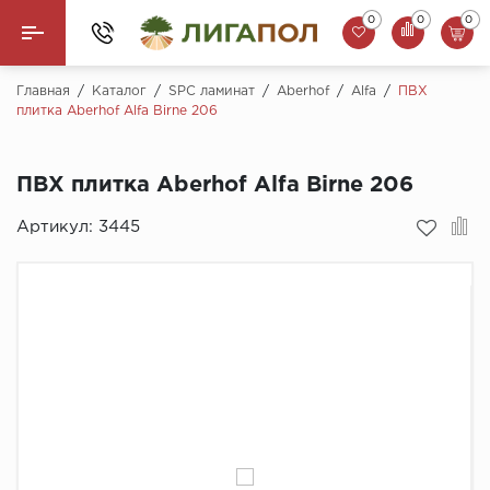
0
0
0
Назад
Главная
/
Каталог
/
SPC ламинат
/
Aberhof
/
Alfa
/
ПВХ
плитка Aberhof Alfa Birne 206
Ламинат
ПВХ плитка Aberhof Alfa Birne 206
Кварцвинил (LVT)
Артикул:
3445
Паркетная доска
SPC Ламинат
Инженерная доска
Плинтус
MSPC ламинат
Стеновые панели