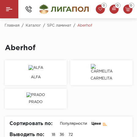
0
0
0
Назад
Главная
/
Каталог
/
SPC ламинат
/
Aberhof
Ламинат
Aberhof
Кварцвинил (LVT)
Паркетная доска
ALFA
CARMELITA
SPC Ламинат
Инженерная доска
PRADO
Плинтус
MSPC ламинат
Сортировать по:
Популярности
Цене
Стеновые панели
Выводить по:
18
36
72