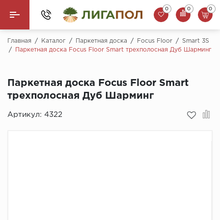
0
0
0
Назад
Главная
/
Каталог
/
Паркетная доска
/
Focus Floor
/
Smart 3S
/
Паркетная доска Focus Floor Smart трехполосная Дуб Шарминг
Ламинат
Паркетная доска Focus Floor Smart
Кварцвинил (LVT)
трехполосная Дуб Шарминг
Паркетная доска
Артикул:
4322
SPC Ламинат
Инженерная доска
Плинтус
MSPC ламинат
Стеновые панели