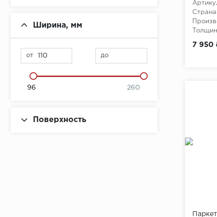
Артику
Серо-розовый
Страна
Произв
Ширина, мм
Серый
Толщина
7 950 
Темно-коричневый
от
до
Черный
Коричневый
96
260
Поверхность
Паркет