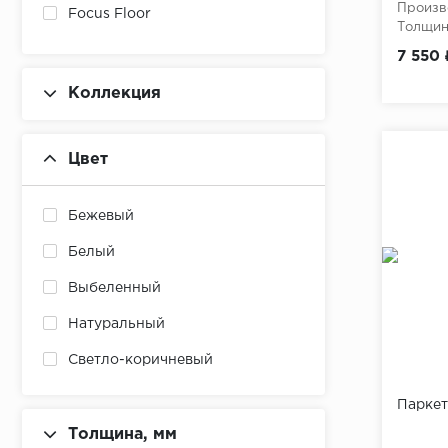
Произв
Focus Floor
Толщина
7 550 
Коллекция
Цвет
Бежевый
Белый
Выбеленный
Натуральный
Светло-коричневый
Светло-серый
Паркет
Серо-коричневый
Толщина, мм