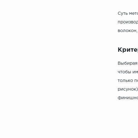
Суть мет
производ
волокон,
Крите
Выбирая 
чтобы им
только п
рисунок)
финишное