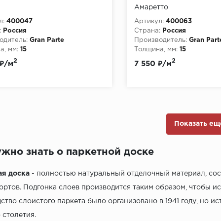
Амаретто
л:
400047
Артикул:
400063
:
Россия
Страна:
Россия
одитель:
Gran Parte
Производитель:
Gran Part
, мм:
15
Толщина, мм:
15
2
2
 ₽/м
7 550 ₽/м
Показать ещ
ужно знать о паркетной доске
ая доска
- полностью натуральный отделочный материал, сос
ортов. Подгонка слоев производится таким образом, чтобы и
ство слоистого паркета было организовано в 1941 году, но и
 столетия.