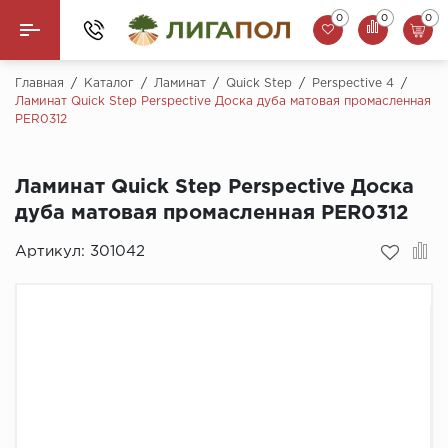
0
0
0
Назад
Главная
/
Каталог
/
Ламинат
/
Quick Step
/
Perspective 4
/
Ламинат Quick Step Perspective Доска дуба матовая промасленная
PER0312
Ламинат
Кварцвинил (LVT)
Ламинат Quick Step Perspective Доска
дуба матовая промасленная PER0312
Паркетная доска
Артикул:
301042
SPC Ламинат
Инженерная доска
Плинтус
MSPC ламинат
Стеновые панели