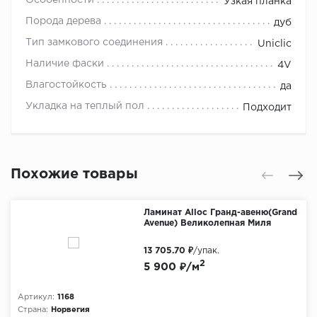
Особенности
Узкая планка
Порода дерева
дуб
Тип замкового соединения
Uniclic
Наличие фаски
4V
Влагостойкость
да
Укладка на теплый пол
Подходит
Похожие товары
Ламинат Alloc Гранд-авеню(Grand
Avenue) Великолепная Миля
13 705.70 ₽
/упак.
2
5 900 ₽/м
Артикул:
1168
Страна:
Норвегия