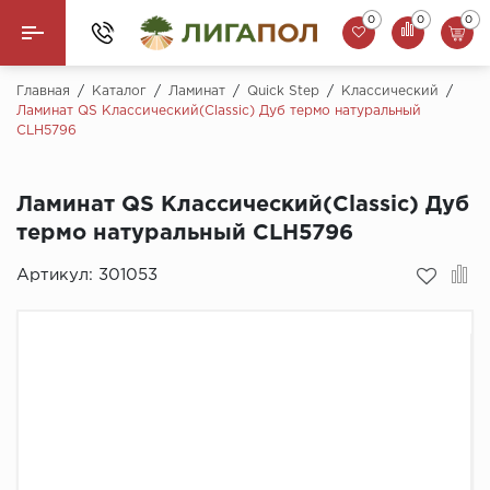
0
0
0
Назад
Главная
/
Каталог
/
Ламинат
/
Quick Step
/
Классический
/
Ламинат QS Классический(Classic) Дуб термо натуральный
CLH5796
Ламинат
Кварцвинил (LVT)
Ламинат QS Классический(Classic) Дуб
термо натуральный CLH5796
Паркетная доска
Артикул:
301053
SPC Ламинат
Инженерная доска
Плинтус
MSPC ламинат
Стеновые панели