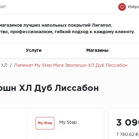
рат
Избра
магазинов лучших напольных покрытий Лигапол.
тво, профессионализм, гиб
кий подход к каждому клиенту.
Услуги
Магазины
 ХЛ
/
Ламинат My Step Мега Эволюшн ХЛ Дуб Лиссабон
юшн ХЛ Дуб Лиссабон
3 09
My Step
My Step
7 780.62 