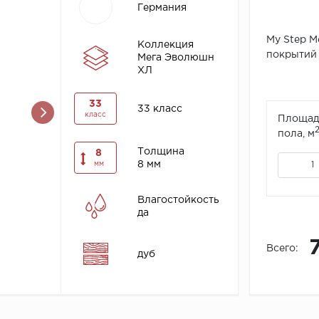
Германия
My Step 
Коллекция
покрытий 
Мега Эволюшн
ХЛ
33
33 класс
класс
Площад
пола, м
Толщина
8
8 мм
мм
Влагостойкость
да
Всего:
дуб