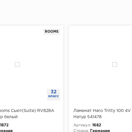
ROOMS
32
класс
ooms Сьют(Suite) RV828A
Ламинат Haro Tritty 100 4V
р белый
Натур 541478
1872
Артикул:
1682
рмания
Страна:
Германия