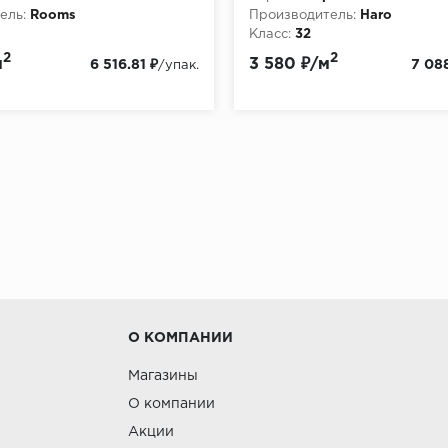
ель:
Rooms
Производитель:
Haro
Класс:
32
:
8
Толщина, мм:
8
2
2
м
3 580 ₽/м
6 516.81 ₽
7 08
/упак.
О КОМПАНИИ
Магазины
О компании
Акции