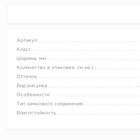
My Step Мега Эволюшн ХЛ - серия ламинированных 
Артикул
Декоры специально разработаны для гостиных и по
Класс
универсальные оттенки подходят к любому дизайну
Ширина, мм
Количество в упаковке, (м кв.)
Оттенок
Вид рисунка
Особенности
Тип замкового соединения
Влагостойкость