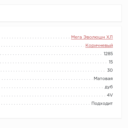
en, известная своей повышенной водостойкостью.
Мега Эволюшн ХЛ
ти воспроизводит текстуру дерева, а модные,
Коричневый
1285
15
30
Матовая
дуб
4V
Подходит