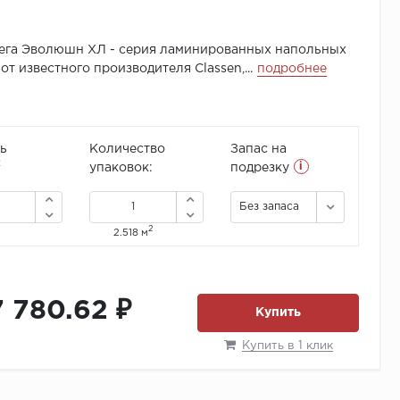
Мега Эволюшн ХЛ - серия ламинированных напольных
от известного производителя Classen,...
подробнее
ь
Количество
Запас на
i
2
упаковок:
подрезку
Без запаса
2
2.518 м
7 780.62 ₽
Купить
Купить в 1 клик