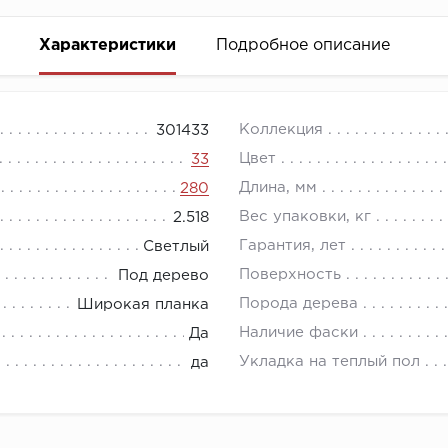
Характеристики
Подробное описание
напольных покрытий от известного производителя Class
Коллекция
301433
мещений со средней проходимостью. Фактура поверхнос
Цвет
33
.
Длина, мм
280
Вес упаковки, кг
2.518
Гарантия, лет
Светлый
Поверхность
Под дерево
Порода дерева
Широкая планка
Наличие фаски
Да
Укладка на теплый пол
да